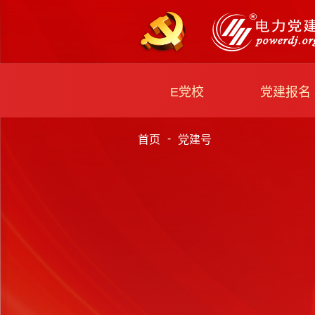
E党校
党建报名
-
首页
党建号