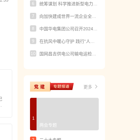
1:35
6
统筹谋划 科学推进新型电力系统建设
7
向加快建成世界一流企业全速进发 ——写在南方电网公司2025年年中工作会议召开之际
8
中国华电集团公司召开2024年度直属单位纪委书记述职会
9
在抗风中暖心守护 践行“人民电业为人民”宗旨
10
国网昌吉供电公司输电运检中心念好“网、场、力”三字诀，推动党风廉政建设走深走实
更多
记
发
1
两会专题
2