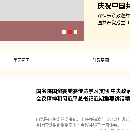
庆祝中国共
《人民至
深情乐章致敬辉
国共产党成立1
行。习近平、李
庆祝中国共产党成立
希、韩正等党和
演出，共同庆祝
学习强国
时政要闻
国务院国资委党委传达学习贯彻 中央政
会议精神和习近平总书记近期重要讲话精
国务院国资委党委书记、主任程福波主持会议并讲话
务院国资委党委委员出席会议并谈了学习体会。