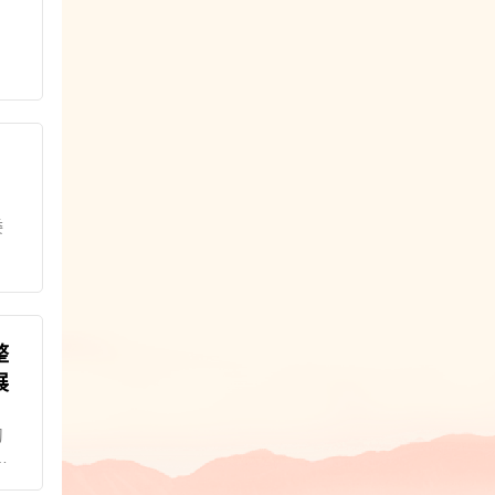
国
委
整
展
习
深
，