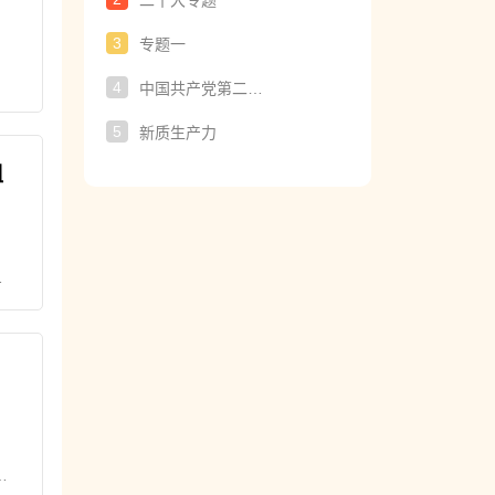
二十大专题
3
专题一
，
。
4
中国共产党第二十届中央委员会第三次全体会议
5
新质生产力
组
，
领
。
国