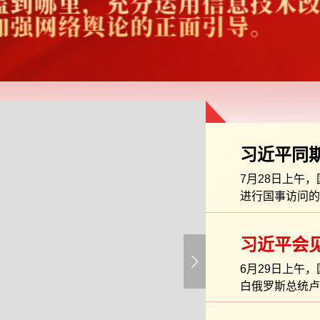
习近平同
谈
7月28日上午
进行国事访问的
习近平会
6月29日上午
白俄罗斯总统卢