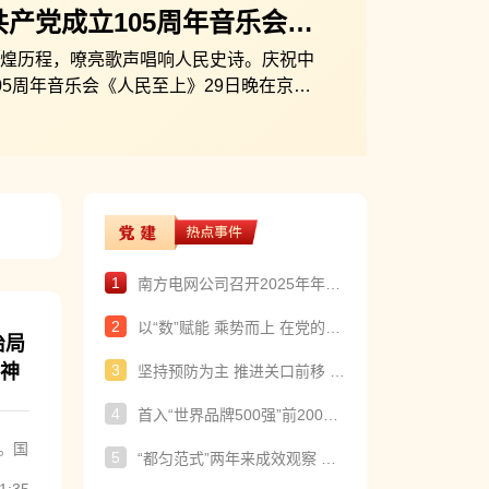
产党成立105周年音乐会
上》在京举行
煌历程，嘹亮歌声唱响人民史诗。庆祝中
05周年音乐会《人民至上》29日晚在京举
强、赵乐际、王沪宁、蔡奇、丁薛祥、李
105周年音乐会《人民至上》在京举行
国家领导人，同约3000名观众一起观看
这个光辉的节日。
1
南方电网公司召开2025年年中工作会议 决胜“十四五” 准备“十五五” 奋力开创高质量发展新局面
2
以“数”赋能 乘势而上 在党的建设领域数字化之路上走出南网特色
治局
神
3
坚持预防为主 推进关口前移 南方电网各级各单位多措并举提前筑牢电网安全堤坝
4
首入“世界品牌500强”前200名 加速国际化彰显品牌魅力 南方电网公司品牌建设结硕果
。国
5
“都匀范式”两年来成效观察 从一颗种子到一片森林