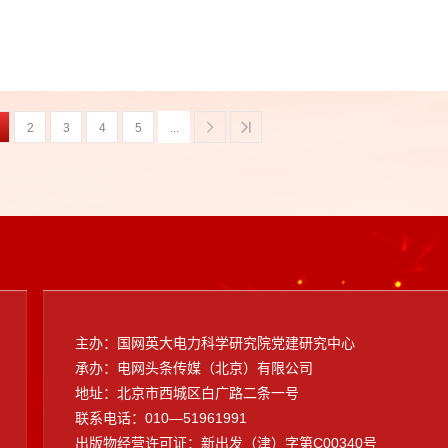
刻领会“十四个坚持”，以更高标准、更严要求、更实举措抓好党的建设各
有企业和国有资本提供坚强保证。国务院国资委党委委员、副主任谭作钧
资委党委委员、秘书长出席会议。中央组织
2
3
4
5
...
主办：国网英大电力科学研究院党建研究中心
承办：电网头条传媒（北京）有限公司
地址：北京市西城区白广路二条一号
联系电话：010—51961991
出版物经营许可证：新出发（津）字第C00340号