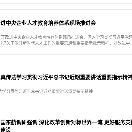
加深刻领悟“两个确立”的决定性意义，坚决做到“两个维护”，以制定实施
进一步深化国资国企改革为总抓手，高标准高质量谋划推动各项工作，全力
实现“十五五”良好开局。会上通报了2025年度中央企业党建工作责任制
结果和中央企业负责人经营业绩考核
改进中央企业人才教育培养体系现场推进会
委召开改进中央企业人才教育培养体系现场推进会，深入学习贯彻习近平党
书记关于做好新时代人才工作的重要思想和重要指示批示精神，对改进中
行研究部署。国务院国资委党委委员、副主任谭作钧出席会议并讲话。中
源社会保障部有关司局负责同志参加会议。
认真传达学习贯彻习近平总书记近期重要讲话重要指示精
达学习贯彻习近平总书记近期重要讲话重要指示精神
国东航调研强调 深化改革创新对标世界一流 更好服务支
国建设