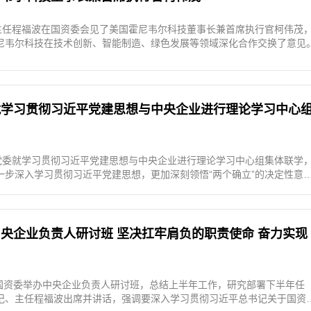
委主任程福波在国资委会见了美国霍尼韦尔科技董事长兼首席执行官柯伟茂
尼韦尔科技在技术创新、智能制造、绿色发展等领域深化合作交换了意见
就学习贯彻习近平党建思想与中央企业进行理论学习中心
委党委就学习贯彻习近平党建思想与中央企业进行理论学习中心组集体联学
一步深入学习贯彻习近平党建思想，更加深刻领悟“两个确立”的决定性意
”，结合开展树立和践行正确政绩观学习教育，坚持学思用贯通、知信行统
求、更实举措抓好国资央企党的建设各项工作，奋力开创以高质量党建引
新局面。本次联学特邀中央党史和文献研究院院长曲青山作专题辅导报告
秘书长、总会计师参加学习。
央企业负责人研讨班 坚决扛牢肩负的职责使命 奋力实现
院国资委举办中央企业负责人研讨班，总结上半年工作，研究部署下半年任
记、主任程福波出席并讲话，强调要深入学习贯彻习近平总书记关于国资