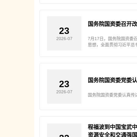
企工作的重要论述精神，更
资央企“十五五”规划和
赴完成全年目标任务，努力
核评价结果、董事会评价
国务院国资委召开
23
7月17日，国务院国资
2026-07
思想，全面贯彻习近平总
企业人才教育培养体系进
组织部、教育部、人力资
国务院国资委党委
23
2026-07
国务院国资委党委认真传
程福波到中国宝武中
资源安全和交通强