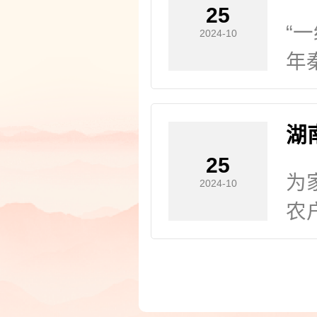
25
“
2024-10
年
话
观
湖
决
25
员
为
2024-10
精
农
支
新
户